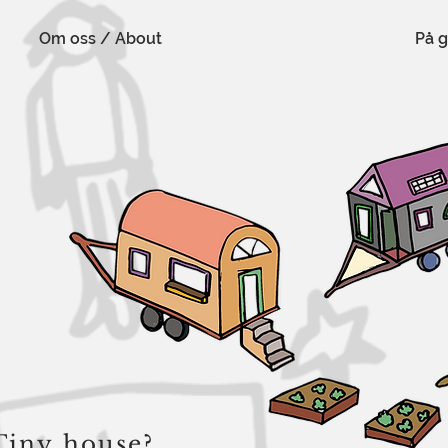
Om oss / About
På 
Tiny house?