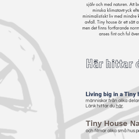
själv och med naturen. Att bo
minska klimatavtryck efte
minimalistiskt liv med mindre
avfall. Tiny house är ett sätt
men det finns fortfarande norm
anses fint och ful äve
Här hittar 
Living big in a Tiny
människor från olika delar
Länk hittar du
här
.
Tiny House Na
och filmar olika små hus p