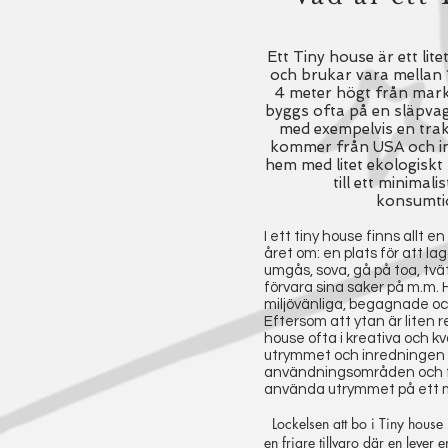
Ett Tiny house är ett lit
och brukar vara mellan
4 meter högt från mark 
byggs ofta på en släpvag
med exempelvis en trak
kommer från USA och in
hem med litet ekologisk
till ett minimali
konsumtio
I ett tiny house finns allt 
året om: en plats för att la
umgås, sova, gå på toa, tvät
förvara sina saker på m.m.
miljövänliga, begagnade oc
Eftersom att ytan är liten 
house ofta i kreativa och k
utrymmet och inredningen k
användningsområden och fu
använda utrymmet på ett m
Lockelsen att bo i Tiny house 
en friare tillvaro där en lever