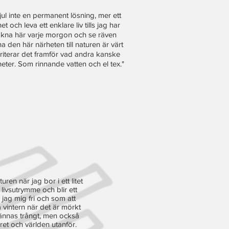
jul inte en permanent lösning, mer ett
het och leva ett enklare liv tills jag har
vakna här varje morgon och se räven
 den här närheten till naturen är värt
oriterar det framför vad andra kanske
rheter. Som rinnande vatten och el tex."
n när jag bor i ett litet
livsutrymme och blir ett
jag mig fri och som att
 vintern när det är mörkt
kännas trångt, men också
ret och världen utanför.