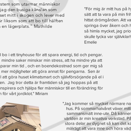
system som utarmar människor
"För mig är mitt hus på h
 jag den busiga känslan som
sätt att ta vara på min fri
uset mitt i skogen och lever med
hittat drömgården. Att 
 liksom som att bo till hälften
springa över åkern och ha
 på en lägerplats." Mathilde
så himla mycket, jag pri
skulle tycka var självkla
Emelie
ll bo i ett tinyhouse för att spara energi, tid och pengar.
 mindre saker minskar min stress, att ha mindre yta att
sparar min tid , och en boendekostnad som ger mig så
 mer möjligheter att göra annat för pengarna. Sen är
l att göra huset klimatsmart och självförsörjande på el i
en. Jag tror detta är framtiden så jag hoppas på att
nspirera och hjälpa fler människor till en förändring för
 för vårt jordklot." Miriam
"Jag kommer så mycket närmare nature
hus. På sommarhalvåret växer mitt 
sammansmält inne-ute. Då känner 
världen är min kreativa verkstad. På
stora delar av dygnet så kan det 
mäktigt att vara inne och höra väd