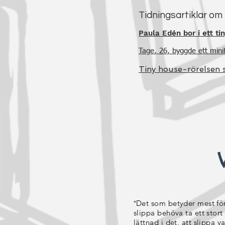
Tidningsartiklar om 
Paula Edén bor i ett ti
Tage, 26, byggde ett minih
Tiny house-rörelsen s
Det som betyder mest för
"
slippa behöva ta ett stort 
lättnad i det, att slippa v