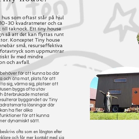
et hus som oftast står på hjul
 10-30 kvadratmeter och ca
till taknock. Ett tiny house
n så att det kan flyttas runt
tor. Konceptet Tiny house
nebär små, resurseffektiva
t fotavtryck som uppmuntrar
stiskt liv med mindre
n och avfall.
en behöver för att kunna bo där
ga och äta mat, plats för att
ta sig, värma sig, platser att
 Husen byggs ofta utav
h återbrukade material.
resulterar byggandet av Tiny
vadratsmarta lösningar där
an ha fler olika
nktioner för att kunna
er dynamiskt sätt.
beskrivs ofta som en längtan efter
 enklare och får mer kontakt med sig