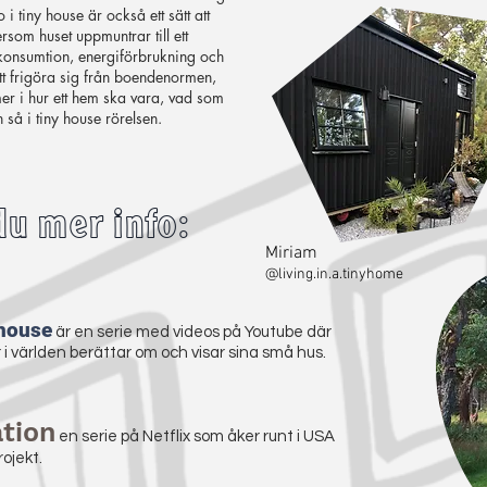
 i tiny house är också ett sätt att
rsom huset uppmuntrar till ett
 konsumtion, energiförbrukning och
 att frigöra sig från boendenormen,
er i hur ett hem ska vara, vad som
n så i tiny house rörelsen.
du mer info:
Miriam
@living.in.a.tinyhome
 house
är en serie med videos på Youtube där
 i världen berättar om och visar sina små hus.
tion
en serie på Netflix som åker runt i USA
rojekt.